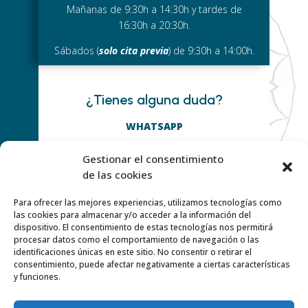
Mañanas de 9:30h a 14:30h y tardes de
16:30h a 20:30h.
Sábados (
solo cita previa
) de 9:30h a 14:00h.
¿Tienes alguna duda?
WHATSAPP
659 24 71 29
Gestionar el consentimiento
O ESCRIBE
de las cookies
info@centromoksha.com
Para ofrecer las mejores experiencias, utilizamos tecnologías como
las cookies para almacenar y/o acceder a la información del
dispositivo. El consentimiento de estas tecnologías nos permitirá
procesar datos como el comportamiento de navegación o las
Y SÍGUENOS EN:
identificaciones únicas en este sitio. No consentir o retirar el
consentimiento, puede afectar negativamente a ciertas características
y funciones.