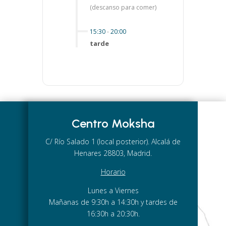
(descanso para comer)
15:30
-
20:00
tarde
Centro Moksha
C/ Río Salado 1 (local posterior). Alcalá de
Henares 28803, Madrid.
Horario
Lunes a Viernes
Mañanas de 9:30h a 14:30h y tardes de
16:30h a 20:30h.