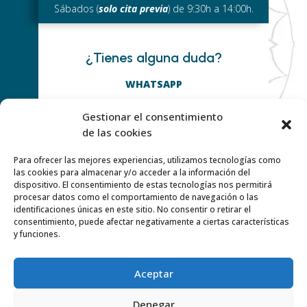
Sábados (
solo cita previa
) de 9:30h a 14:00h.
¿Tienes alguna duda?
WHATSAPP
659 24 71 29
Gestionar el consentimiento
O ESCRIBE
de las cookies
info@centromoksha.com
Para ofrecer las mejores experiencias, utilizamos tecnologías como
las cookies para almacenar y/o acceder a la información del
dispositivo. El consentimiento de estas tecnologías nos permitirá
procesar datos como el comportamiento de navegación o las
Y SÍGUENOS EN:
identificaciones únicas en este sitio. No consentir o retirar el
consentimiento, puede afectar negativamente a ciertas características
y funciones.
Aceptar
AVISO LEGAL
Denegar
PROTECCIÓN DATOS