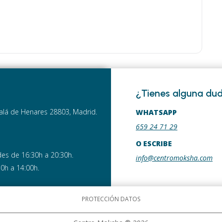
¿Tienes alguna du
lcalá de Henares 28803, Madrid.
WHATSAPP
659 24 71 29
O ESCRIBE
es de 16:30h a 20:30h.
info@centromoksha.com
30h a 14:00h.
PROTECCIÓN DATOS