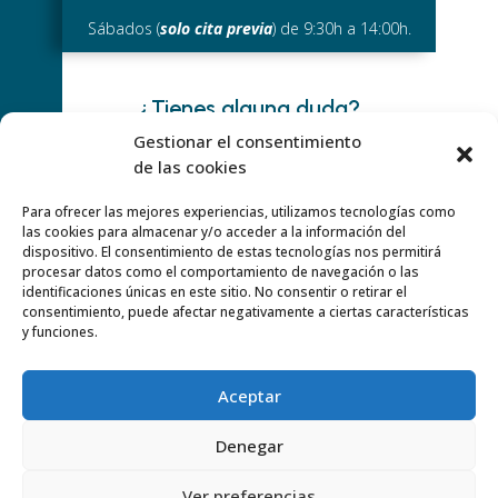
Sábados (
solo cita previa
) de 9:30h a 14:00h.
¿Tienes alguna duda?
Gestionar el consentimiento
WHATSAPP
de las cookies
659 24 71 29
Para ofrecer las mejores experiencias, utilizamos tecnologías como
O ESCRIBE
las cookies para almacenar y/o acceder a la información del
info@centromoksha.com
dispositivo. El consentimiento de estas tecnologías nos permitirá
procesar datos como el comportamiento de navegación o las
identificaciones únicas en este sitio. No consentir o retirar el
consentimiento, puede afectar negativamente a ciertas características
y funciones.
Y SÍGUENOS EN:
Aceptar
Denegar
AVISO LEGAL
Ver preferencias