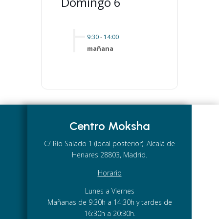
Domingo 6
9:30
-
14:00
mañana
Centro Moksha
C/ Río Salado 1 (local posterior). Alcalá de
Henares 28803, Madrid.
Horario
Lunes a Viernes
Mañanas de 9:30h a 14:30h y tardes de
16:30h a 20:30h.