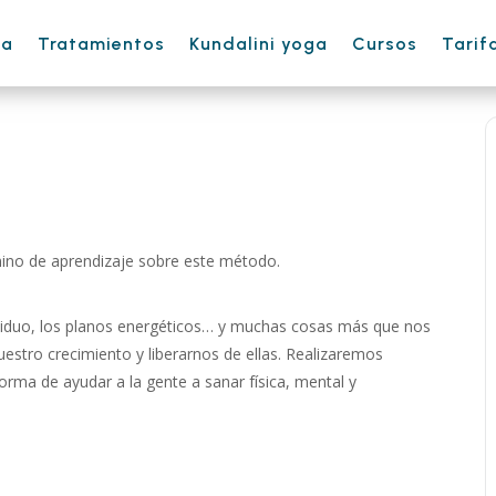
ha
Tratamientos
Kundalini yoga
Cursos
Tarif
ino de aprendizaje sobre este método.
ndividuo, los planos energéticos… y muchas cosas más que nos
uestro crecimiento y liberarnos de ellas. Realizaremos
orma de ayudar a la gente a sanar física, mental y