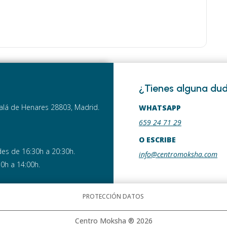
¿Tienes alguna du
lcalá de Henares 28803, Madrid.
WHATSAPP
659 24 71 29
O ESCRIBE
es de 16:30h a 20:30h.
info@centromoksha.com
30h a 14:00h.
PROTECCIÓN DATOS
Centro Moksha ® 2026