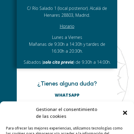
C/ Río Salado 1 (local posterior). Alcalá de
Henares 28803, Madrid.
Horario
Lunes a Viernes
Mañanas de 9:30h a 14:30h y tardes de
16:30h a 20:30h.
Sábados (
solo cita previa
) de 9:30h a 14:00h.
¿Tienes alguna duda?
WHATSAPP
659 24 71 29
Gestionar el consentimiento
O ESCRIBE
de las cookies
info@centromoksha.com
Para ofrecer las mejores experiencias, utilizamos tecnologías como
las cookies para almacenar y/o acceder a la información del