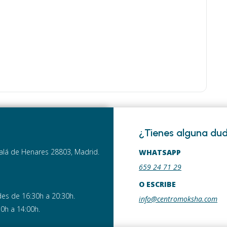
¿Tienes alguna du
lcalá de Henares 28803, Madrid.
WHATSAPP
659 24 71 29
O ESCRIBE
es de 16:30h a 20:30h.
info@centromoksha.com
30h a 14:00h.